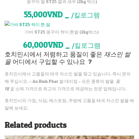
옹꾸아 쌀 ST25 쌀과 새우 (2kg 박스)
55,000VND
_
/킬로그램
가바 ST25 옹꾸아 싹이 튼쌀 (2kg박스)
60,000VND
_
/킬로그램
호치민시에서 저렴하고 품질이 좋은
재스민 쌀
을
어디에서 구입할 수 있나요 ?
호치민시에서 고품질의 태국 자스민 쌀을 찾고 있습니다. 즉시 문의
해 주십시오. – An Binh Phat 쌀 대리점 – 모든 종류의 쌀을
도
매
및
소매 가격으로 최고의 가격으로 제공하는 전문 업체입니다.
호치민시의 가정, 식당, 레스토랑, 주방에 고품질 태국 자스민 쌀을 배
달해 보세요.
Related products